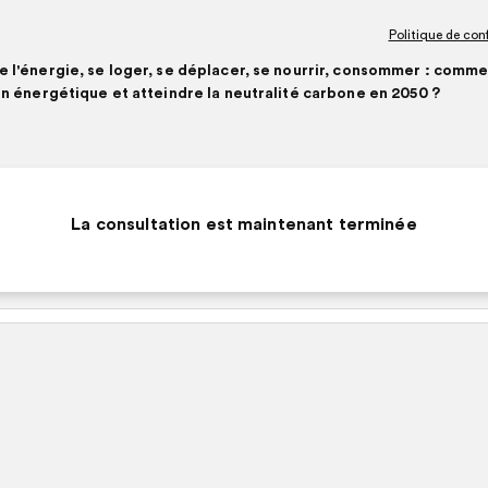
LER
Politique de conf
Ouverture
dans
ACCUEIL
e l'énergie, se loger, se déplacer, se nourrir, consommer : comme
un
ion énergétique et atteindre la neutralité carbone en 2050 ?
TE
nouvel
KE.ORG
onglet
La consultation est maintenant terminée