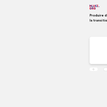
AL
À
L'
Produire d
DU
la transit
SI
MA